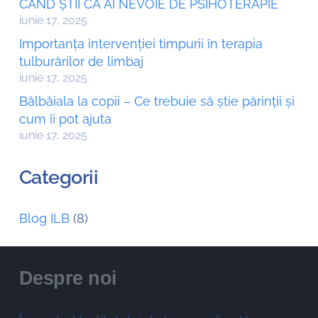
CÂND ȘTII CĂ AI NEVOIE DE PSIHOTERAPIE
iunie 17, 2025
Importanța intervenției timpurii în terapia
tulburărilor de limbaj
iunie 17, 2025
Bâlbâiala la copii – Ce trebuie să știe părinții și
cum îi pot ajuta
iunie 17, 2025
Categorii
Blog ILB
(8)
Despre noi