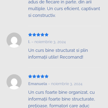
adus de fiecare in parte, din arii
multiple. Un curs eficient, captivant
si constructiv.
Evaluat la
5
din 5
I.
–
noiembrie 3, 2024
Un curs bine structurat si plin
informații utile! Recomand!
Evaluat la
5
din 5
Emanuela
–
noiembrie 3, 2024
Un curs foarte bine organizat, cu
informații foarte bine structurate,
prețioase, formatori care aduc