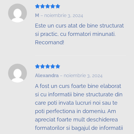
Evaluat la
5
din 5
M
–
noiembrie 3, 2024
Este un curs atat de bine structurat
si practic, cu formatori minunati.
Recomand!
Evaluat la
5
din 5
Alexandra
–
noiembrie 3, 2024
A fost un curs foarte bine elaborat
si cu informatii bine structurate din
care poti invata lucruri noi sau te
poti perfectiona in domeniu. Am
apreciat foarte mult deschiderea
formatorilor si bagajul de informatii