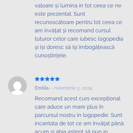
valoare și lumina in tot ceea ce ne
este prezentat. Sunt
recunoscătoare pentru tot ceea ce
am învățat și recomand cursul
tuturor celor care iubesc logopedia
și își doresc să își îmbogățească
cunoștințele.
Evaluat la
5
din 5
Emilia
–
noiembrie 3, 2024
Recomand acest curs excepțional
care aduce un mare plus în
parcursul nostru in logopedie. Sunt
incantata de tot ce am învățat până
acum și abia aștept să pun in