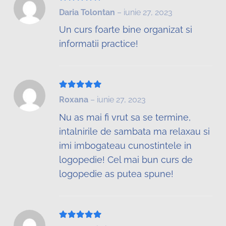
Evaluat la
5
din 5
Daria Tolontan
–
iunie 27, 2023
Un curs foarte bine organizat si
informatii practice!
Evaluat la
5
din 5
Roxana
–
iunie 27, 2023
Nu as mai fi vrut sa se termine,
intalnirile de sambata ma relaxau si
imi imbogateau cunostintele in
logopedie! Cel mai bun curs de
logopedie as putea spune!
Evaluat la
5
din 5