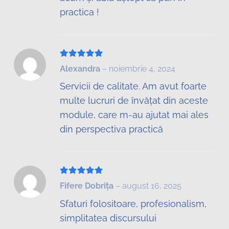
practica !
Evaluat la
5
din 5
Alexandra
–
noiembrie 4, 2024
Servicii de calitate. Am avut foarte
multe lucruri de învățat din aceste
module, care m-au ajutat mai ales
din perspectiva practică
Evaluat la
5
din 5
Fifere Dobrița
–
august 16, 2025
Sfaturi folositoare, profesionalism,
simplitatea discursului