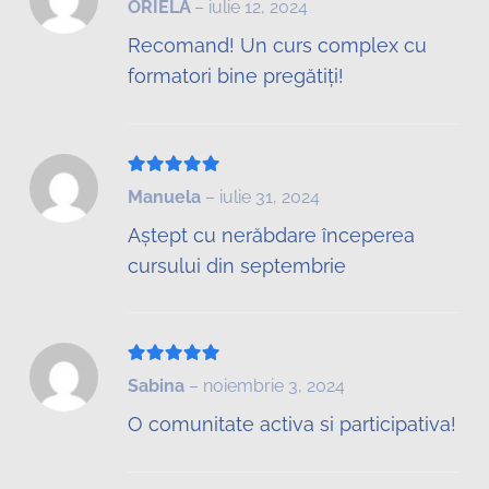
ORIELA
–
iulie 12, 2024
Recomand! Un curs complex cu
formatori bine pregătiți!
Evaluat la
5
din 5
Manuela
–
iulie 31, 2024
Aștept cu nerăbdare începerea
cursului din septembrie
Evaluat la
5
din 5
Sabina
–
noiembrie 3, 2024
O comunitate activa si participativa!